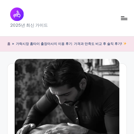
Skip
to
출
2025년 최신 가이드
content
장
마
홈
»
가락시장 홈타이 출장마사지 이용 후기: 가격과 만족도 비교 후 솔직 후기!
사
지
내
근
처
찾
기