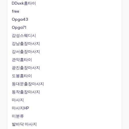
DDuxk홈타이
free
Opga43
Opga71
감성스웨디시
강남출장마사지
강서출장마사지
관악홈타이
광진출장마사지
도봉홈타이
동대문출장마사지
동작출장마사지
마사지
마사지HP
미분류
발바닥 마사지