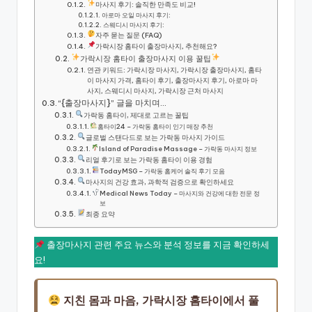
마사지 후기: 솔직한 만족도 비교!
아로마 오일 마사지 후기:
스웨디시 마사지 후기:
자주 묻는 질문 (FAQ)
가락시장 홈타이 출장마사지, 추천해요?
가락시장 홈타이 출장마사지 이용 꿀팁
연관 키워드: 가락시장 마사지, 가락시장 출장마사지, 홈타
이 마사지 가격, 홈타이 후기, 출장마사지 후기, 아로마 마
사지, 스웨디시 마사지, 가락시장 근처 마사지
“{출장마사지}” 글을 마치며…
가락동 홈타이, 제대로 고르는 꿀팁
홈타이24 – 가락동 홈타이 인기 매장 추천
글로벌 스탠다드로 보는 가락동 마사지 가이드
Island of Paradise Massage – 가락동 마사지 정보
리얼 후기로 보는 가락동 홈타이 이용 경험
TodayMSG – 가락동 홈케어 솔직 후기 모음
마사지의 건강 효과, 과학적 검증으로 확인하세요
Medical News Today – 마사지와 건강에 대한 전문 정
보
최종 요약
출장마사지 관련 주요 뉴스와 분석 정보를 지금 확인하세
요!
지친 몸과 마음, 가락시장 홈타이에서 풀