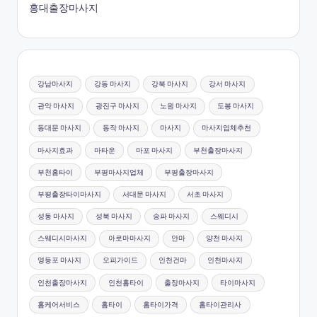
홍대출장마사지
강남마사지
강동 마사지
강북 마사지
강서 마사지
관악 마사지
광진구 마사지
노원 마사지
도봉 마사지
동대문 마사지
동작 마사지
마사지
마사지업체추천
마사지효과
마타운
마포 마사지
부천출장마사지
부천홈타이
부평마사지업체
부평출장마사지
부평출장타이마사지
서대문 마사지
서초 마사지
성동 마사지
성북 마사지
송파 마사지
스웨디시
스웨디시마사지
아로마마사지
안마
양천 마사지
영등포 마사지
오피가이드
인천건마
인천마사지
인천출장마사지
인천홈타이
출장마사지
타이마사지
홈케어서비스
홈타이
홈타이가격
홈타이관리사