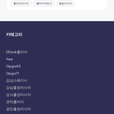
홈타이마사지
홈타이어떠냐
힐링마사지
카테고리
DDuxk홈타이
free
Opga43
Opga71
감성스웨디시
강남출장마사지
강서출장마사지
관악홈타이
광진출장마사지