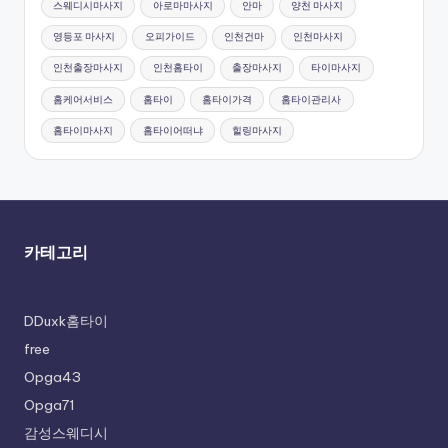
스웨디시마사지
아로마마사지
안마
양천 마사지
영등포 마사지
오피가이드
인천건마
인천마사지
인천출장마사지
인천홈타이
출장마사지
타이마사지
홈케어서비스
홈타이
홈타이가격
홈타이관리사
홈타이마사지
홈타이어떠냐
힐링마사지
카테고리
DDuxk홈타이
free
Opga43
Opga71
감성스웨디시