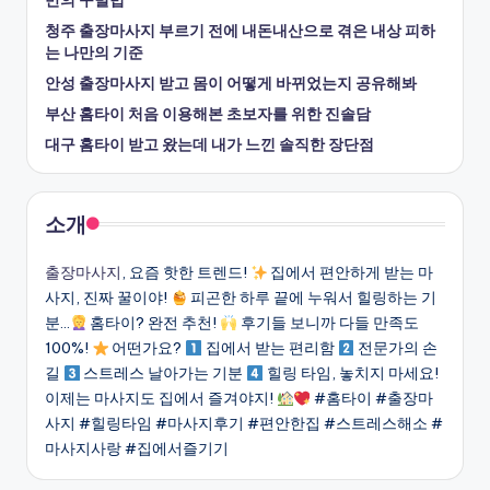
만의 구별법
청주 출장마사지 부르기 전에 내돈내산으로 겪은 내상 피하
는 나만의 기준
안성 출장마사지 받고 몸이 어떻게 바뀌었는지 공유해봐
부산 홈타이 처음 이용해본 초보자를 위한 진솔담
대구 홈타이 받고 왔는데 내가 느낀 솔직한 장단점
소개
출장마사지
, 요즘 핫한 트렌드!
집에서 편안하게 받는 마
사지, 진짜 꿀이야!
피곤한 하루 끝에 누워서 힐링하는 기
분…
홈타이? 완전 추천!
후기들 보니까 다들 만족도
100%!
어떤가요?
집에서 받는 편리함
전문가의 손
길
스트레스 날아가는 기분
힐링 타임, 놓치지 마세요!
이제는 마사지도 집에서 즐겨야지!
#홈타이 #출장마
사지 #힐링타임 #마사지후기 #편안한집 #스트레스해소 #
마사지사랑 #집에서즐기기