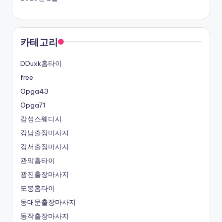
카테고리
DDuxk홈타이
free
Opga43
Opga71
감성스웨디시
강남출장마사지
강서출장마사지
관악홈타이
광진출장마사지
도봉홈타이
동대문출장마사지
동작출장마사지