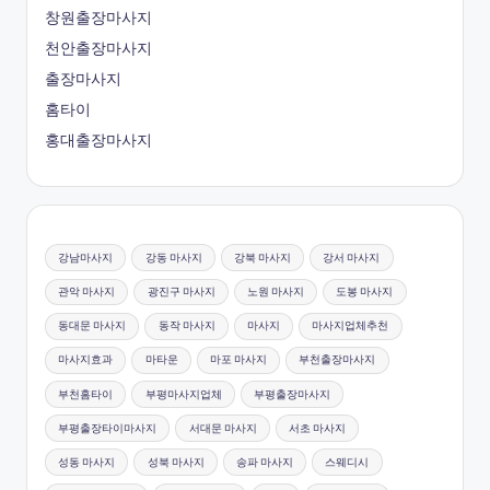
창원출장마사지
천안출장마사지
출장마사지
홈타이
홍대출장마사지
강남마사지
강동 마사지
강북 마사지
강서 마사지
관악 마사지
광진구 마사지
노원 마사지
도봉 마사지
동대문 마사지
동작 마사지
마사지
마사지업체추천
마사지효과
마타운
마포 마사지
부천출장마사지
부천홈타이
부평마사지업체
부평출장마사지
부평출장타이마사지
서대문 마사지
서초 마사지
성동 마사지
성북 마사지
송파 마사지
스웨디시