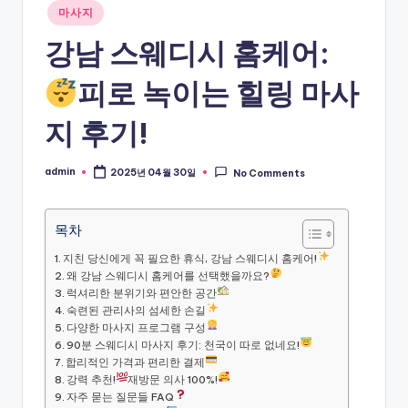
Posted
마사지
in
강남 스웨디시 홈케어:
피로 녹이는 힐링 마사
지 후기!
admin
2025년 04월 30일
No Comments
Posted
by
목차
지친 당신에게 꼭 필요한 휴식, 강남 스웨디시 홈케어!
왜 강남 스웨디시 홈케어를 선택했을까요?
럭셔리한 분위기와 편안한 공간
숙련된 관리사의 섬세한 손길
다양한 마사지 프로그램 구성
90분 스웨디시 마사지 후기: 천국이 따로 없네요!
합리적인 가격과 편리한 결제
강력 추천!
재방문 의사 100%!
자주 묻는 질문들 FAQ