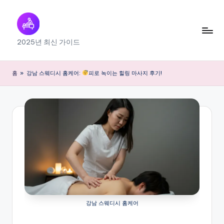
Skip
to
출
2025년 최신 가이드
content
장
마
홈
»
강남 스웨디시 홈케어:
피로 녹이는 힐링 마사지 후기!
사
지
내
근
처
찾
기
강남 스웨디시 홈케어