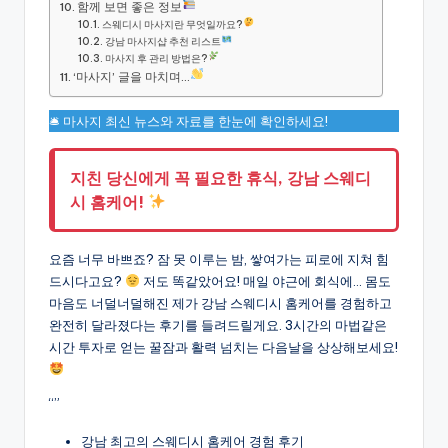
함께 보면 좋은 정보
스웨디시 마사지란 무엇일까요?
강남 마사지샵 추천 리스트
마사지 후 관리 방법은?
‘마사지’ 글을 마치며…
🛎 마사지 최신 뉴스와 자료를 한눈에 확인하세요!
지친 당신에게 꼭 필요한 휴식, 강남 스웨디
시 홈케어!
요즘 너무 바쁘죠? 잠 못 이루는 밤, 쌓여가는 피로에 지쳐 힘
드시다고요?
저도 똑같았어요! 매일 야근에 회식에… 몸도
마음도 너덜너덜해진 제가 강남 스웨디시 홈케어를 경험하고
완전히 달라졌다는 후기를 들려드릴게요. 3시간의 마법같은
시간 투자로 얻는 꿀잠과 활력 넘치는 다음날을 상상해보세요!
“”
강남 최고의 스웨디시 홈케어 경험 후기