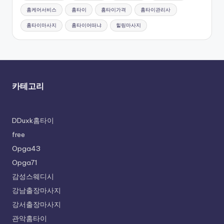
홈케어서비스
홈타이
홈타이가격
홈타이관리사
홈타이마사지
홈타이어떠냐
힐링마사지
카테고리
DDuxk홈타이
free
Opga43
Opga71
감성스웨디시
강남출장마사지
강서출장마사지
관악홈타이