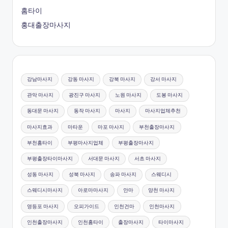
홈타이
홍대출장마사지
강남마사지
강동 마사지
강북 마사지
강서 마사지
관악 마사지
광진구 마사지
노원 마사지
도봉 마사지
동대문 마사지
동작 마사지
마사지
마사지업체추천
마사지효과
마타운
마포 마사지
부천출장마사지
부천홈타이
부평마사지업체
부평출장마사지
부평출장타이마사지
서대문 마사지
서초 마사지
성동 마사지
성북 마사지
송파 마사지
스웨디시
스웨디시마사지
아로마마사지
안마
양천 마사지
영등포 마사지
오피가이드
인천건마
인천마사지
인천출장마사지
인천홈타이
출장마사지
타이마사지