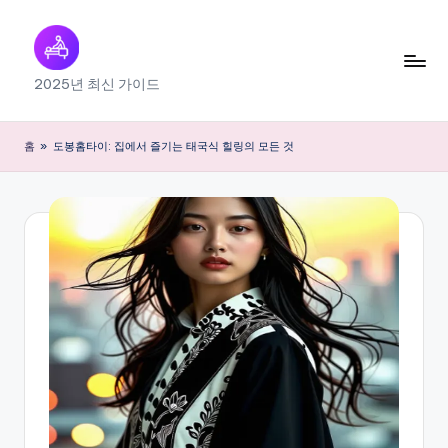
Skip
to
출
2025년 최신 가이드
content
장
마
홈
»
도봉홈타이: 집에서 즐기는 태국식 힐링의 모든 것
사
지
내
근
처
찾
기