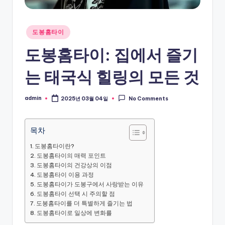
Posted
도봉홈타이
in
도봉홈타이: 집에서 즐기
는 태국식 힐링의 모든 것
admin
2025년 03월 04일
No Comments
Posted
by
목차
도봉홈타이란?
도봉홈타이의 매력 포인트
도봉홈타이의 건강상의 이점
도봉홈타이 이용 과정
도봉홈타이가 도봉구에서 사랑받는 이유
도봉홈타이 선택 시 주의할 점
도봉홈타이를 더 특별하게 즐기는 법
도봉홈타이로 일상에 변화를