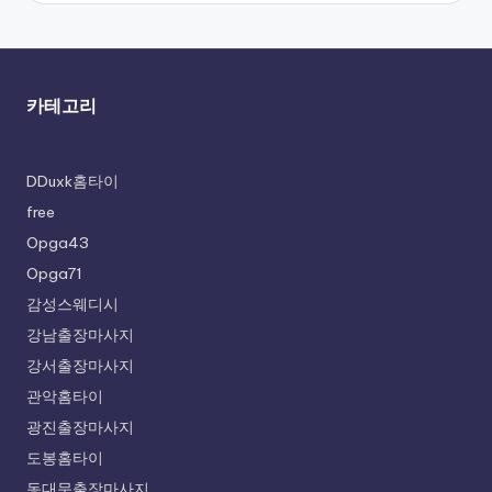
카테고리
DDuxk홈타이
free
Opga43
Opga71
감성스웨디시
강남출장마사지
강서출장마사지
관악홈타이
광진출장마사지
도봉홈타이
동대문출장마사지