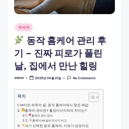
Posted
마사지
in
동작 홈케어 관리 후
기 – 진짜 피로가 풀린
날, 집에서 만난 힐링
admin
2025년 04월 21일
No Comments
Posted
by
목차
지친 하루의 끝, 동작 홈케어에서 찾은 해답
홈케어 관리란? 출장마사지와의 차이는?
홈케어 관리 정의
홈케어 vs 일반 마사지 비교
내가 선택한 동작 홈케어, 이유가 있었어요