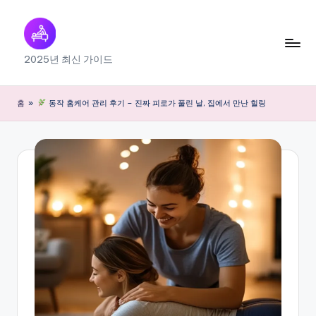
Skip
to
출
2025년 최신 가이드
content
장
마
홈
»
동작 홈케어 관리 후기 – 진짜 피로가 풀린 날, 집에서 만난 힐링
사
지
내
근
처
찾
기