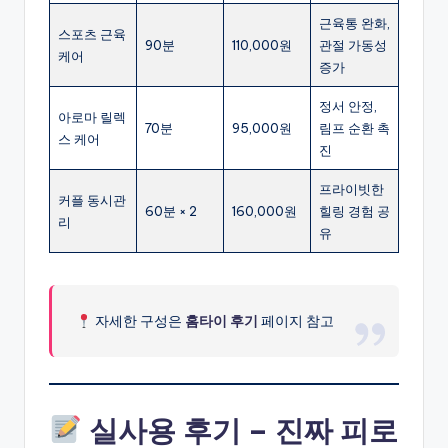
근육통 완화,
스포츠 근육
90분
110,000원
관절 가동성
케어
증가
정서 안정,
아로마 릴렉
70분
95,000원
림프 순환 촉
스 케어
진
프라이빗한
커플 동시관
60분 × 2
160,000원
힐링 경험 공
리
유
자세한 구성은
홈타이 후기
페이지 참고
실사용 후기 – 진짜 피로