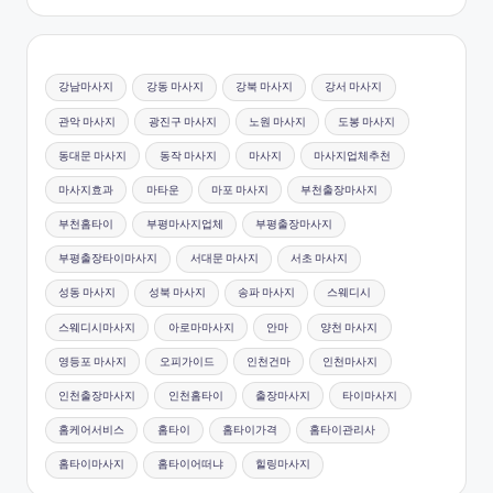
강남마사지
강동 마사지
강북 마사지
강서 마사지
관악 마사지
광진구 마사지
노원 마사지
도봉 마사지
동대문 마사지
동작 마사지
마사지
마사지업체추천
마사지효과
마타운
마포 마사지
부천출장마사지
부천홈타이
부평마사지업체
부평출장마사지
부평출장타이마사지
서대문 마사지
서초 마사지
성동 마사지
성북 마사지
송파 마사지
스웨디시
스웨디시마사지
아로마마사지
안마
양천 마사지
영등포 마사지
오피가이드
인천건마
인천마사지
인천출장마사지
인천홈타이
출장마사지
타이마사지
홈케어서비스
홈타이
홈타이가격
홈타이관리사
홈타이마사지
홈타이어떠냐
힐링마사지