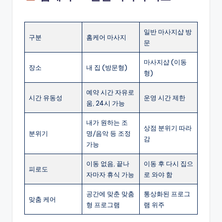
일반 마사지샵 방
구분
홈케어 마사지
문
마사지샵 (이동
장소
내 집 (방문형)
형)
예약 시간 자유로
시간 유동성
운영 시간 제한
움, 24시 가능
내가 원하는 조
상점 분위기 따라
분위기
명/음악 등 조정
감
가능
이동 없음, 끝나
이동 후 다시 집으
피로도
자마자 휴식 가능
로 와야 함
공간에 맞춘 맞춤
통상화된 프로그
맞춤 케어
형 프로그램
램 위주