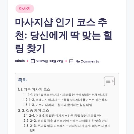
Posted
마사지
in
마사지샵 인기 코스 추
천: 당신에게 딱 맞는 힐
링 찾기
admin
2025년 03월 21일
No Comments
Posted
by
목차
1. 기본 마사지 코스
1-1. 전신 릴랙스 마사지 – 피로를 한 번에 날리는 전체 마사지
1-2. 스웨디시 마사지 – 근육을 부드럽게 풀어주는 깊은 휴식
1-3. 아로마 테라피 – 향기와 함께하는 힐링 타임
2. 집중 케어 코스
2-1. 어깨 & 목 집중 마사지 – 하루 종일 쌓인 피로를 싹~
2-2. 허리 & 척추 밸런스 케어 – 바른 자세를 위한 맞춤 관리
2-3. 두피 & 얼굴 리프레시 – 머리부터 가볍게, 피부까지 생기
UP!