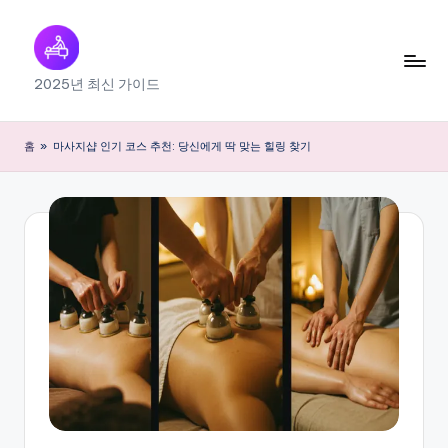
Skip
to
출
2025년 최신 가이드
content
장
마
홈
»
마사지샵 인기 코스 추천: 당신에게 딱 맞는 힐링 찾기
사
지
내
근
처
찾
기