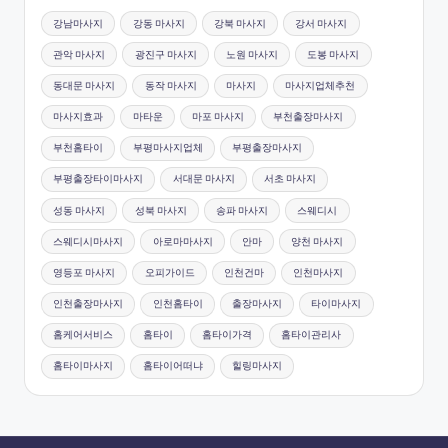
강남마사지
강동 마사지
강북 마사지
강서 마사지
관악 마사지
광진구 마사지
노원 마사지
도봉 마사지
동대문 마사지
동작 마사지
마사지
마사지업체추천
마사지효과
마타운
마포 마사지
부천출장마사지
부천홈타이
부평마사지업체
부평출장마사지
부평출장타이마사지
서대문 마사지
서초 마사지
성동 마사지
성북 마사지
송파 마사지
스웨디시
스웨디시마사지
아로마마사지
안마
양천 마사지
영등포 마사지
오피가이드
인천건마
인천마사지
인천출장마사지
인천홈타이
출장마사지
타이마사지
홈케어서비스
홈타이
홈타이가격
홈타이관리사
홈타이마사지
홈타이어떠냐
힐링마사지