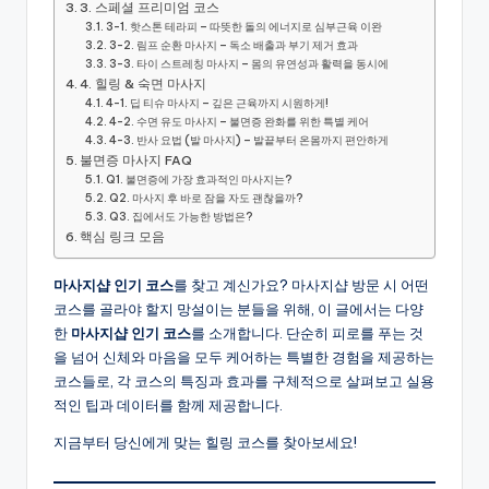
3. 스페셜 프리미엄 코스
3-1. 핫스톤 테라피 – 따뜻한 돌의 에너지로 심부근육 이완
3-2. 림프 순환 마사지 – 독소 배출과 부기 제거 효과
3-3. 타이 스트레칭 마사지 – 몸의 유연성과 활력을 동시에
4. 힐링 & 숙면 마사지
4-1. 딥 티슈 마사지 – 깊은 근육까지 시원하게!
4-2. 수면 유도 마사지 – 불면증 완화를 위한 특별 케어
4-3. 반사 요법 (발 마사지) – 발끝부터 온몸까지 편안하게
불면증 마사지 FAQ
Q1. 불면증에 가장 효과적인 마사지는?
Q2. 마사지 후 바로 잠을 자도 괜찮을까?
Q3. 집에서도 가능한 방법은?
핵심 링크 모음
마사지샵 인기 코스
를 찾고 계신가요? 마사지샵 방문 시 어떤
코스를 골라야 할지 망설이는 분들을 위해, 이 글에서는 다양
한
마사지샵 인기 코스
를 소개합니다. 단순히 피로를 푸는 것
을 넘어 신체와 마음을 모두 케어하는 특별한 경험을 제공하는
코스들로, 각 코스의 특징과 효과를 구체적으로 살펴보고 실용
적인 팁과 데이터를 함께 제공합니다.
지금부터 당신에게 맞는 힐링 코스를 찾아보세요!