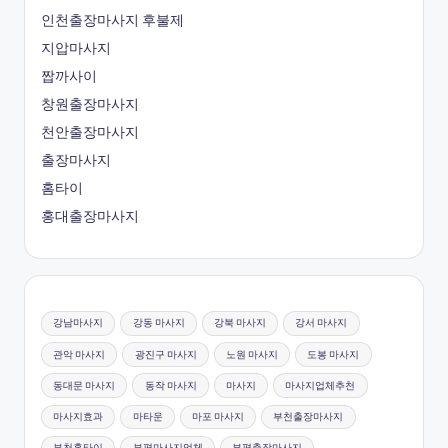
인천출장마사지 후불제
지압마사지
짭까사이
창원출장마사지
천안출장마사지
출장마사지
홈타이
홍대출장마사지
강남마사지
강동 마사지
강북 마사지
강서 마사지
관악 마사지
광진구 마사지
노원 마사지
도봉 마사지
동대문 마사지
동작 마사지
마사지
마사지업체추천
마사지효과
마타운
마포 마사지
부천출장마사지
부천홈타이
부평마사지업체
부평출장마사지