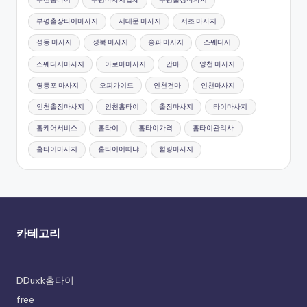
부평출장타이마사지
서대문 마사지
서초 마사지
성동 마사지
성북 마사지
송파 마사지
스웨디시
스웨디시마사지
아로마마사지
안마
양천 마사지
영등포 마사지
오피가이드
인천건마
인천마사지
인천출장마사지
인천홈타이
출장마사지
타이마사지
홈케어서비스
홈타이
홈타이가격
홈타이관리사
홈타이마사지
홈타이어떠냐
힐링마사지
카테고리
DDuxk홈타이
free