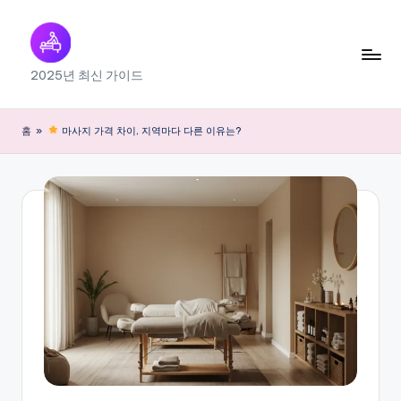
Skip
to
출
2025년 최신 가이드
content
장
마
홈
»
마사지 가격 차이, 지역마다 다른 이유는?
사
지
내
근
처
찾
기