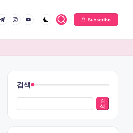
com
r.com
.me
instagram.com
youtube.com
Subscribe
검색
검
색