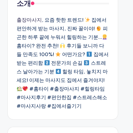
소개
출장마사지
, 요즘 핫한 트렌드!
집에서
편안하게 받는 마사지, 진짜 꿀이야!
피
곤한 하루 끝에 누워서 힐링하는 기분…
홈타이? 완전 추천!
후기들 보니까 다
들 만족도 100%!
어떤가요?
집에서
받는 편리함
전문가의 손길
스트레
스 날아가는 기분
힐링 타임, 놓치지 마
세요! 이제는 마사지도 집에서 즐겨야지!
#홈타이 #출장마사지 #힐링타임
#마사지후기 #편안한집 #스트레스해소
#마사지사랑 #집에서즐기기