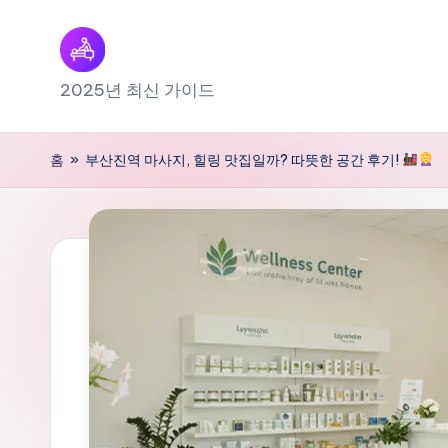
Skip
to
출
2025년 최신 가이드
content
장
홈
»
부산진역 마사지, 힐링 맛집일까? 따뜻한 공간 후기!
마
사
지
내
근
처
찾