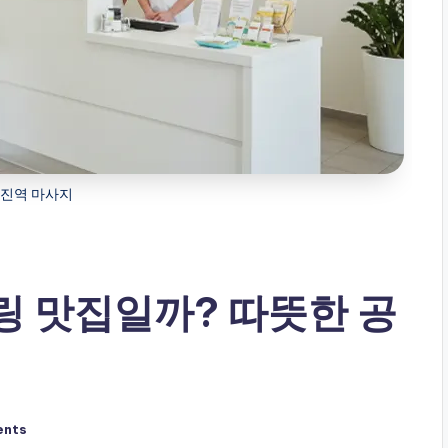
진역 마사지
링 맛집일까? 따뜻한 공
ents