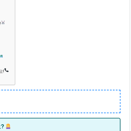
!
요!
요?