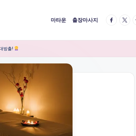
facebook.
twitte
t
마타운
출장마사지
 대방출!