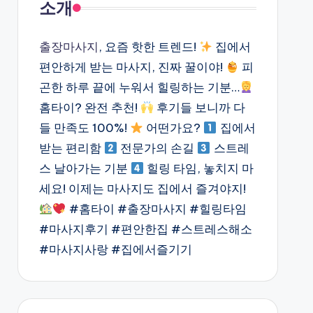
소개
출장마사지
, 요즘 핫한 트렌드!
집에서
편안하게 받는 마사지, 진짜 꿀이야!
피
곤한 하루 끝에 누워서 힐링하는 기분…
홈타이? 완전 추천!
후기들 보니까 다
들 만족도 100%!
어떤가요?
집에서
받는 편리함
전문가의 손길
스트레
스 날아가는 기분
힐링 타임, 놓치지 마
세요! 이제는 마사지도 집에서 즐겨야지!
#홈타이 #출장마사지 #힐링타임
#마사지후기 #편안한집 #스트레스해소
#마사지사랑 #집에서즐기기