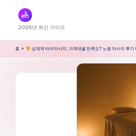
Skip
to
출
2025년 최신 가이드
content
장
홈
»
상계역 타이마사지, 가격대별 만족도? 노원 마사지 후기
마
사
지
내
근
처
찾