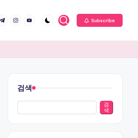
com
r.com
.me
instagram.com
youtube.com
Subscribe
검색
검
색