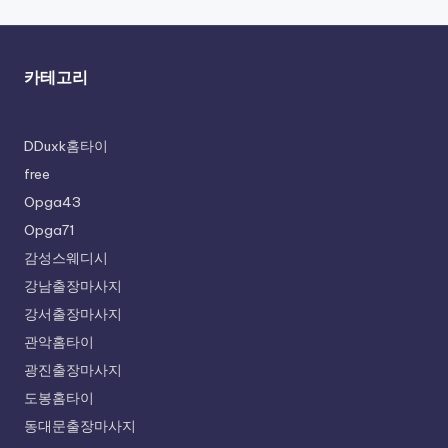
카테고리
DDuxk홈타이
free
Opga43
Opga71
감성스웨디시
강남출장마사지
강서출장마사지
관악홈타이
광진출장마사지
도봉홈타이
동대문출장마사지