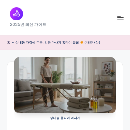
Skip
to
출
2025년 최신 가이드
content
장
마
홈
»
성내동 자취생 주목! 강동 마사지 홈타이 꿀팁
(내돈내산)
사
지
내
근
처
찾
기
성내동 홈타이 마사지