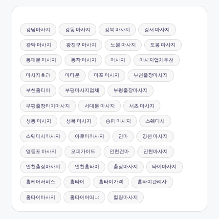
강남마사지
강동 마사지
강북 마사지
강서 마사지
관악 마사지
광진구 마사지
노원 마사지
도봉 마사지
동대문 마사지
동작 마사지
마사지
마사지업체추천
마사지효과
마타운
마포 마사지
부천출장마사지
부천홈타이
부평마사지업체
부평출장마사지
부평출장타이마사지
서대문 마사지
서초 마사지
성동 마사지
성북 마사지
송파 마사지
스웨디시
스웨디시마사지
아로마마사지
안마
양천 마사지
영등포 마사지
오피가이드
인천건마
인천마사지
인천출장마사지
인천홈타이
출장마사지
타이마사지
홈케어서비스
홈타이
홈타이가격
홈타이관리사
홈타이마사지
홈타이어떠냐
힐링마사지