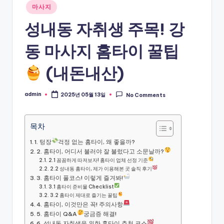
Posted
마사지
in
성내동 자취생 주목! 강
동 마사지 홈타이 꿀팁
(내돈내산)
admin
2025년 05월 13일
No Comments
Posted
by
목차
1. 텅장
걱정 없는 홈타이, 왜 좋을까?
2. 홈타이, 어디서 불러야 잘 불렀다고 소문날까?
2.1 꼼꼼하게 따져보자! 홈타이 업체 선정 기준
2.2 성내동 홈타이, 제가 이용해본 곳 솔직 후기
3. 홈타이 풀코스! 이렇게 즐겨봐!
3.1 홈타이 준비물 Checklist
3.2 홈타이 제대로 즐기는 꿀팁
4. 홈타이, 이것만은 꼭! 주의사항
5. 홈타이 Q&A
궁금증 해결!
6. 성내동 자취생을 위한 홈타이 추천 코스