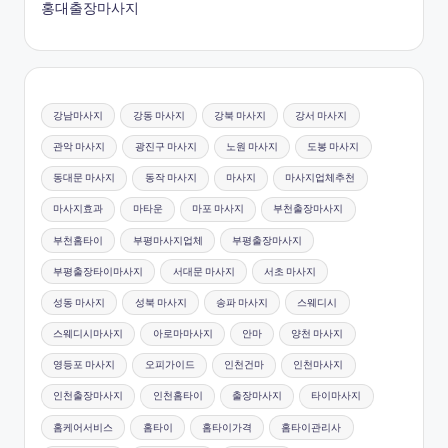
홍대출장마사지
강남마사지
강동 마사지
강북 마사지
강서 마사지
관악 마사지
광진구 마사지
노원 마사지
도봉 마사지
동대문 마사지
동작 마사지
마사지
마사지업체추천
마사지효과
마타운
마포 마사지
부천출장마사지
부천홈타이
부평마사지업체
부평출장마사지
부평출장타이마사지
서대문 마사지
서초 마사지
성동 마사지
성북 마사지
송파 마사지
스웨디시
스웨디시마사지
아로마마사지
안마
양천 마사지
영등포 마사지
오피가이드
인천건마
인천마사지
인천출장마사지
인천홈타이
출장마사지
타이마사지
홈케어서비스
홈타이
홈타이가격
홈타이관리사