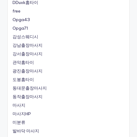
DDuxk홈타이
free
Opga43
Opga71
감성스웨디시
강남출장마사지
강서출장마사지
관악홈타이
광진출장마사지
도봉홈타이
동대문출장마사지
동작출장마사지
마사지
마사지HP
미분류
발바닥 마사지