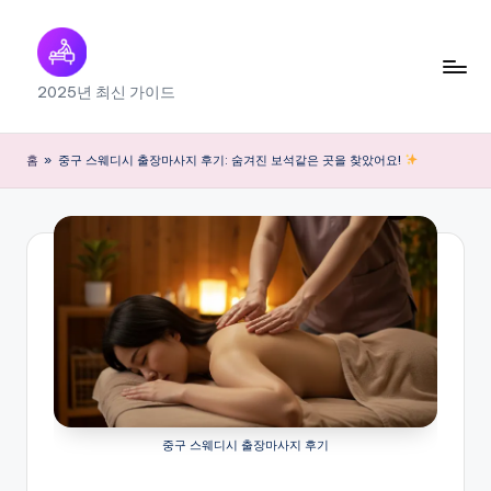
Skip
to
출
2025년 최신 가이드
content
장
마
홈
»
중구 스웨디시 출장마사지 후기: 숨겨진 보석같은 곳을 찾았어요!
사
지
내
근
처
찾
기
중구 스웨디시 출장마사지 후기