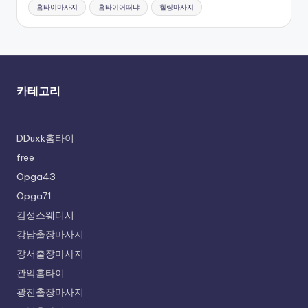
홈타이마사지
홈타이어떠냐
힐링마사지
카테고리
DDuxk홈타이
free
Opga43
Opga71
감성스웨디시
강남출장마사지
강서출장마사지
관악홈타이
광진출장마사지