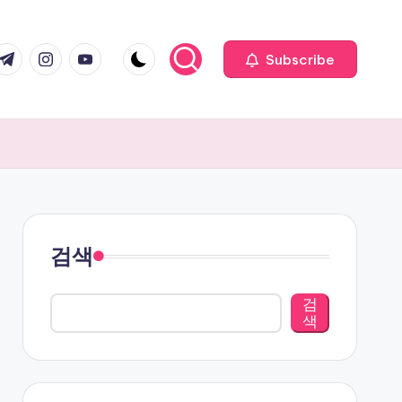
com
r.com
.me
instagram.com
youtube.com
Subscribe
검색
검
색