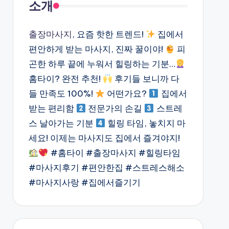
소개
출장마사지
, 요즘 핫한 트렌드!
집에서
편안하게 받는 마사지, 진짜 꿀이야!
피
곤한 하루 끝에 누워서 힐링하는 기분…
홈타이? 완전 추천!
후기들 보니까 다
들 만족도 100%!
어떤가요?
집에서
받는 편리함
전문가의 손길
스트레
스 날아가는 기분
힐링 타임, 놓치지 마
세요! 이제는 마사지도 집에서 즐겨야지!
#홈타이 #출장마사지 #힐링타임
#마사지후기 #편안한집 #스트레스해소
#마사지사랑 #집에서즐기기