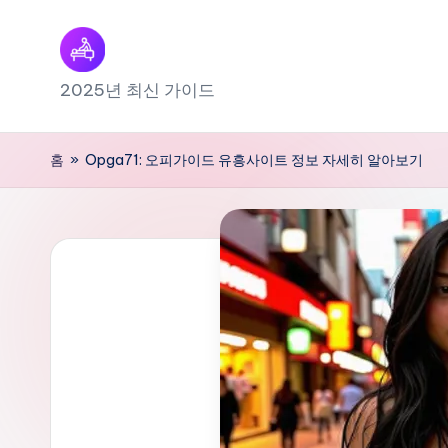
Skip
to
출
2025년 최신 가이드
content
장
홈
»
Opga71: 오피가이드 유흥사이트 정보 자세히 알아보기
마
사
지
내
근
처
찾