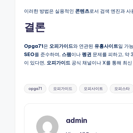
이러한 방법은 실용적인
콘텐츠
로서 검색 엔진과 사
결론
Opga71
은
오피가이드
와 연관된
유흥사이트
일 가
SEO
를 준수하며,
스팸
이나
펭귄
문제를 피하고, 약 
이 있다면,
오피가이드
공식 채널이나 X를 통해 최신
opga71
오피가이드
오피사이트
오피스타
Tags:
admin